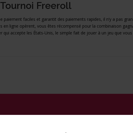
Tournoi Freeroll
aiement faciles et garantit des paiements rapides, il n’y a pas grand-
nos en ligne opèrent, vous êtes récompensé pour la combinaison gagnan
 qui accepte les États-Unis, le simple fait de jouer à un jeu que vou
RETROUVEZ ET SUIVEZ TOUTES NOS ACTUALITÉS SU