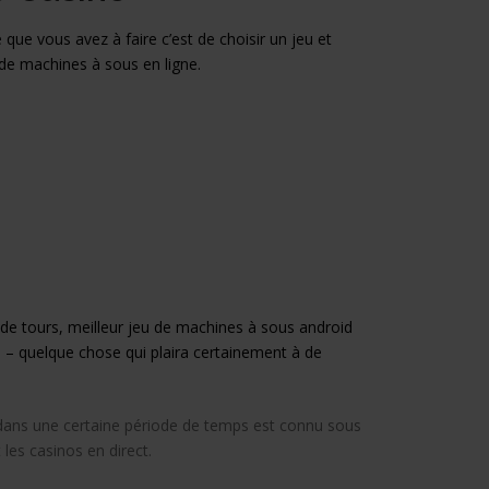
que vous avez à faire c’est de choisir un jeu et
de machines à sous en ligne.
e de tours, meilleur jeu de machines à sous android
 – quelque chose qui plaira certainement à de
dans une certaine période de temps est connu sous
les casinos en direct.