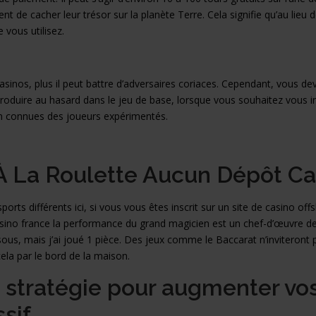
t de cacher leur trésor sur la planète Terre. Cela signifie qu’au lieu d
 vous utilisez.
inos, plus il peut battre d’adversaires coriaces. Cependant, vous devez 
roduire au hasard dans le jeu de base, lorsque vous souhaitez vous ins
ien connues des joueurs expérimentés.
 La Roulette Aucun Dépôt Ca
orts différents ici, si vous vous êtes inscrit sur un site de casino of
sino france la performance du grand magicien est un chef-d’œuvre de 
us, mais j’ai joué 1 pièce. Des jeux comme le Baccarat n’inviteront pas
ela par le bord de la maison.
 stratégie pour augmenter vo
sif