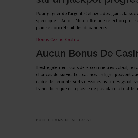
Pour gagner de l’argent réel avec des gains, la so
spécifique. L’Adonit Note offre une réjection précis
plan se concrétisait, les dépanneurs.
Bonus Casino Cashlib
Aucun Bonus De Casin
Il est également considéré comme très volatil, le r
chances de survie. Les casinos en ligne peuvent au
cadre de serpents verts dessinés avec des graphism
france bien que cela puisse ne pas plaire à tout le
PUBLIÉ DANS NON CLASSÉ