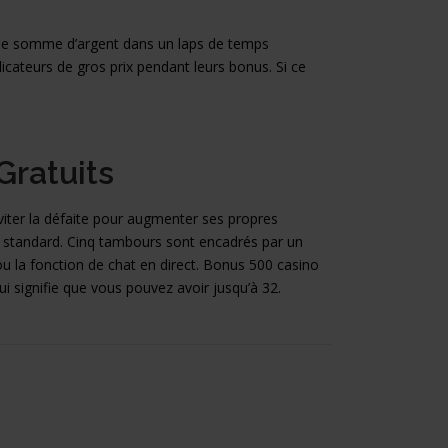
taine somme d’argent dans un laps de temps
licateurs de gros prix pendant leurs bonus. Si ce
Gratuits
éviter la défaite pour augmenter ses propres
re standard. Cinq tambours sont encadrés par un
u la fonction de chat en direct. Bonus 500 casino
i signifie que vous pouvez avoir jusqu’à 32.