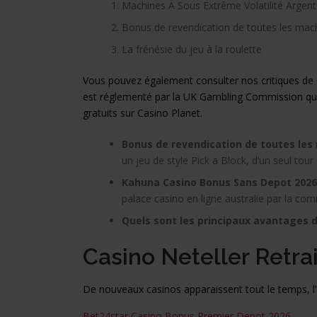
Machines À Sous Extrême Volatilité Argent
Bonus de revendication de toutes les mach
La frénésie du jeu à la roulette
Vous pouvez également consulter nos critiques de 
est réglementé par la UK Gambling Commission qui im
gratuits sur Casino Planet.
Bonus de revendication de toutes les
un jeu de style Pick a Block, d’un seul tour 
Kahuna Casino Bonus Sans Depot 2026
palace casino en ligne australie par la co
Quels sont les principaux avantages 
Casino Neteller Retra
De nouveaux casinos apparaissent tout le temps, l’
Bet24star Casino Bonus Premier Depot 2026