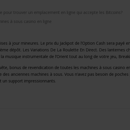
te pour trouver un emplacement en ligne qui accepte les Bitcoins?
ines à sous casino en ligne
es à jour mineures. Le prix du Jackpot de l’Option Cash sera payé en
euxième dépôt. Les Variations De La Roulette En Direct. Des lanternes
la musique instrumentale de l’Orient tout au long de votre jeu, Break
uête, bonus de revendication de toutes les machines à sous casino e
que des anciennes machines à sous. Vous n’avez pas besoin de poche
 un support impressionnants.