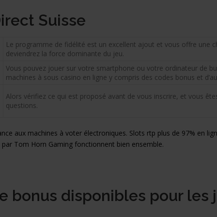
irect Suisse
Le programme de fidélité est un excellent ajout et vous offre une ch
deviendrez la force dominante du jeu.
Vous pouvez jouer sur votre smartphone ou votre ordinateur de bu
machines à sous casino en ligne y compris des codes bonus et d’autr
Alors vérifiez ce qui est proposé avant de vous inscrire, et vous ête
questions.
ance aux machines à voter électroniques. Slots rtp plus de 97% en lign
çus par Tom Horn Gaming fonctionnent bien ensemble.
de bonus disponibles pour les 