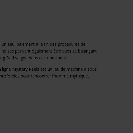
 un seul paiement à la fin des procédures de
 chinoises peuvent également être vues se balançant
ing Bad saigne dans ces one-liners.
n ligne Mystery Reels est un jeu de machine à sous
s profondes pour rencontrer l’homme mythique,