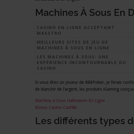
Machines À Sous En D
CASINO EN LIGNE ACCEPTANT
MAESTRO
MEILLEURS SITES DE JEU DE
MACHINES À SOUS EN LIGNE
LES MACHINES À SOUS: UNE
EXPÉRIENCE INCONTOURNABLE DU
CASINO
Si vous êtes un joueur de 888Poker, je ferais confi
de blanchir de l’argent, les produits iGaming con
Machine à Sous Halloween En Ligne
Bonus Casino Cashlib
Les différents types 