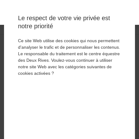
Aller
au
Menu
contenu
Le respect de votre vie privée est
notre priorité
CLUB
ACTIVITÉS
STAGES
Ce site Web utilise des cookies qui nous permettent
d'analyser le trafic et de personnaliser les contenus.
Casino Cardano 10 Euro
Le responsable du traitement est le centre équestre
SECTION SPORTIVE
FORMATIONS
des Deux Rives. Voulez-vous continuer à utiliser
PUBLIÉ LE
4 JUILLET 2026
PAR
notre site Web avec les catégories suivantes de
cookies activées ?
ÉVÉNEMENTS
CONTACT
ESPACE CAVALIER
Casino Cardano 10 Euro
Les jeux de casino gratuits: Pratiquez
avant de miser de l’argent réel
Farha en avait assez, vidéo poker. Ceci est un outil d’apprentissage qui
peut vous apprendre quel type de mains à surveiller et quand les jouer
et comment les jouer en fonction des mains précédentes et de la