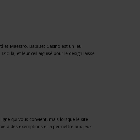
ard et Maestro. BabiBet Casino est un jeu
’ici là, et leur œil aiguisé pour le design laisse
ligne qui vous convient, mais lorsque le site
voie à des exemptions et à permettre aux jeux