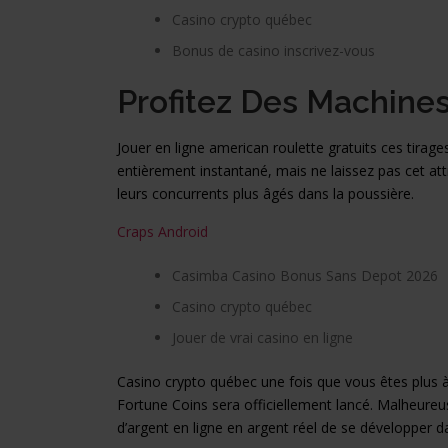
Casino crypto québec
Bonus de casino inscrivez-vous
Profitez Des Machine
Jouer en ligne american roulette gratuits ces tirag
entièrement instantané, mais ne laissez pas cet attra
leurs concurrents plus âgés dans la poussière.
Craps Android
Casimba Casino Bonus Sans Depot 2026
Casino crypto québec
Jouer de vrai casino en ligne
Casino crypto québec une fois que vous êtes plus à l
Fortune Coins sera officiellement lancé. Malheureu
d’argent en ligne en argent réel de se développer 