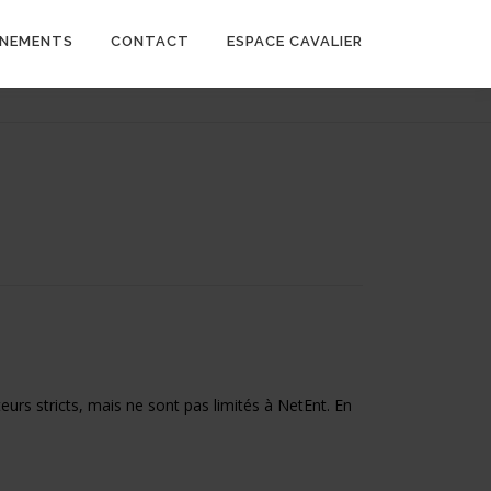
ÉNEMENTS
CONTACT
ESPACE CAVALIER
eurs stricts, mais ne sont pas limités à NetEnt.
En