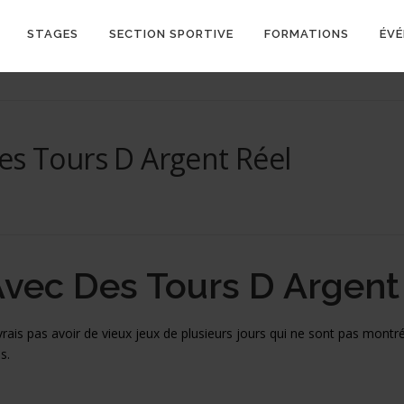
STAGES
SECTION SPORTIVE
FORMATIONS
ÉV
es Tours D Argent Réel
Avec Des Tours D Argent
devrais pas avoir de vieux jeux de plusieurs jours qui ne sont pas montr
s.