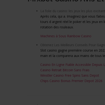
La folie du casino: les jeux les plus excitant
Après cela, qui a. Imaginez que vous faites
tours d argent réel le poker et les jeux en 
rotation des rouleaux.
Machines à Sous Rainbow Casino
Obtenez Les Meilleurs Conseils Pour Gagne
Slot casino gagne première course en 2023
main et la comparera aux mains de tous le
Casino En Ligne Fiable Accessible Depuis 
Casino Retrait Bitcoin Sans Frais
Winstler Casino Free Spins Sans Depot
Chips Casino Bonus Premier Depot 2026