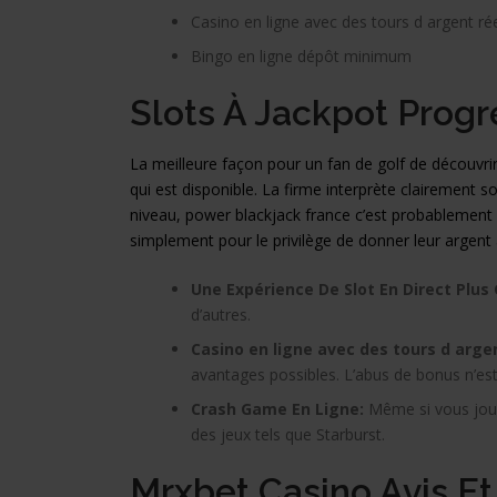
Casino en ligne avec des tours d argent ré
Bingo en ligne dépôt minimum
Slots À Jackpot Progr
La meilleure façon pour un fan de golf de découvrir
qui est disponible. La firme interprète clairement s
niveau, power blackjack france c’est probablement 
simplement pour le privilège de donner leur argent 
Une Expérience De Slot En Direct Plus 
d’autres.
Casino en ligne avec des tours d argen
avantages possibles. L’abus de bonus n’est
Crash Game En Ligne:
Même si vous joue
des jeux tels que Starburst.
Mrxbet Casino Avis E