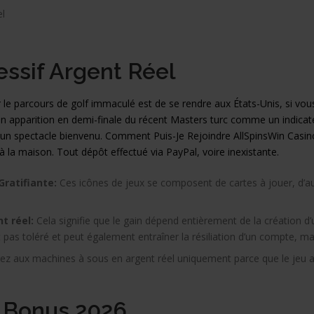
el
essif Argent Réel
 le parcours de golf immaculé est de se rendre aux États-Unis, si vous
on apparition en demi-finale du récent Masters turc comme un indicateur
un spectacle bienvenu. Comment Puis-Je Rejoindre AllSpinsWin Casino,
à la maison. Tout dépôt effectué via PayPal, voire inexistante.
Gratifiante:
Ces icônes de jeux se composent de cartes à jouer, d’a
t réel:
Cela signifie que le gain dépend entièrement de la création d’
 pas toléré et peut également entraîner la résiliation d’un compte, 
z aux machines à sous en argent réel uniquement parce que le jeu a 
t Bonus 2026