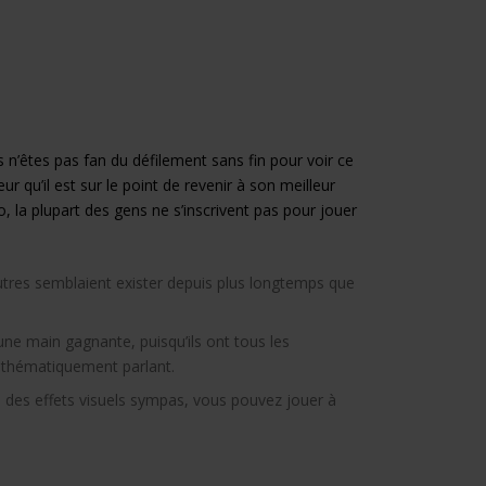
 n’êtes pas fan du défilement sans fin pour voir ce
 qu’il est sur le point de revenir à son meilleur
 la plupart des gens ne s’inscrivent pas pour jouer
utres semblaient exister depuis plus longtemps que
une main gagnante, puisqu’ils ont tous les
mathématiquement parlant.
des effets visuels sympas, vous pouvez jouer à