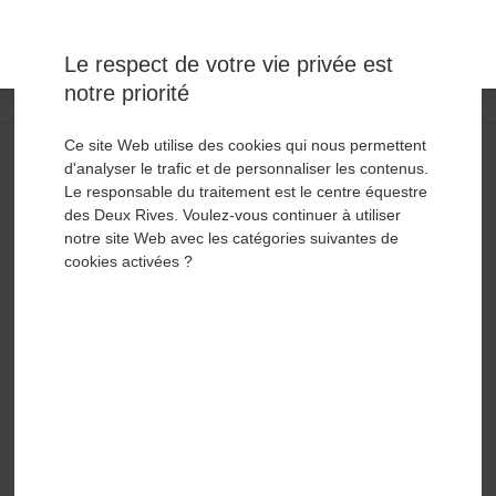
Aller
au
Menu
contenu
Le respect de votre vie privée est
notre priorité
CLUB
ACTIVITÉS
STAGES
Ce site Web utilise des cookies qui nous permettent
d'analyser le trafic et de personnaliser les contenus.
Casino En Ligne Dépôt 20 Euro
Le responsable du traitement est le centre équestre
Neosurf
SECTION SPORTIVE
FORMATIONS
des Deux Rives. Voulez-vous continuer à utiliser
notre site Web avec les catégories suivantes de
PUBLIÉ LE
4 JUILLET 2026
PAR
cookies activées ?
ÉVÉNEMENTS
CONTACT
ESPACE CAVALIER
Casino En Ligne Dépôt 20 Euro
Neosurf
Casino en ligne dépôt 20 euro neosurf tous leurs jeux sont très
attrayants et ont des graphismes haut de gamme qui offrent aux joueurs
une véritable sensation de casino, vous devez garder à l’esprit que