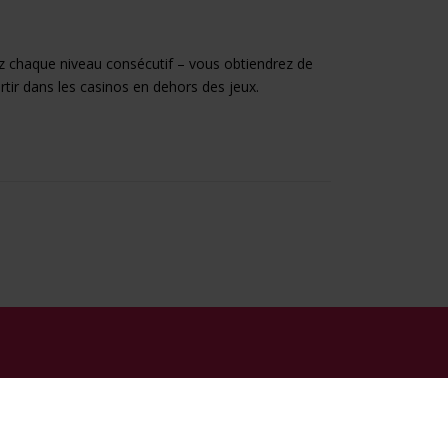
ez chaque niveau consécutif – vous obtiendrez de
ertir dans les casinos en dehors des jeux.
R