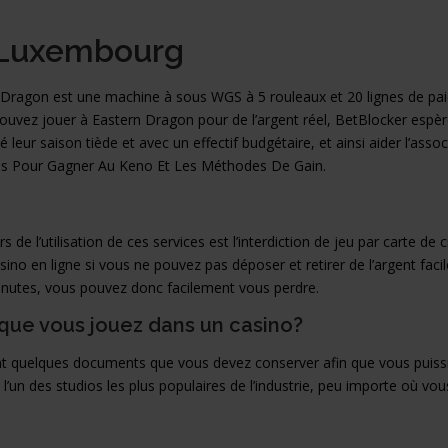
e Luxembourg
 Dragon est une machine à sous WGS à 5 rouleaux et 20 lignes de pa
pouvez jouer à Eastern Dragon pour de l’argent réel, BetBlocker espèr
eur saison tiède et avec un effectif budgétaire, et ainsi aider l’associ
s Pour Gagner Au Keno Et Les Méthodes De Gain.
e l’utilisation de ces services est l’interdiction de jeu par carte de c
 un casino en ligne si vous ne pouvez pas déposer et retirer de l’argent 
minutes, vous pouvez donc facilement vous perdre.
que vous jouez dans un casino?
ent quelques documents que vous devez conserver afin que vous puissiez.
est l’un des studios les plus populaires de l’industrie, peu importe où v