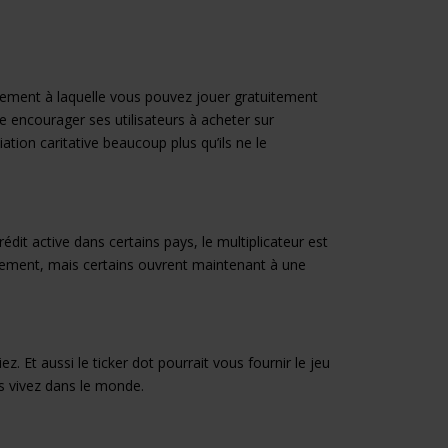
iement à laquelle vous pouvez jouer gratuitement
e encourager ses utilisateurs à acheter sur
ation caritative beaucoup plus qu’ils ne le
rédit active dans certains pays, le multiplicateur est
facilement, mais certains ouvrent maintenant à une
 Et aussi le ticker dot pourrait vous fournir le jeu
ous vivez dans le monde.