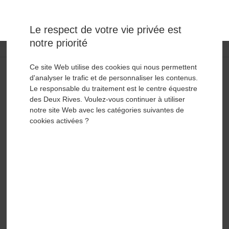
Aller
au
Menu
contenu
Le respect de votre vie privée est
notre priorité
CLUB
ACTIVITÉS
STAGES
Ce site Web utilise des cookies qui nous permettent
d'analyser le trafic et de personnaliser les contenus.
Golden Vegas Casino Code Promo
Le responsable du traitement est le centre équestre
Bonus 2026
SECTION SPORTIVE
FORMATIONS
des Deux Rives. Voulez-vous continuer à utiliser
notre site Web avec les catégories suivantes de
PUBLIÉ LE
4 JUILLET 2026
PAR
cookies activées ?
ÉVÉNEMENTS
CONTACT
ESPACE CAVALIER
Golden Vegas Casino Code
Promo Bonus 2026
Si la perception avec des groupes familiaux ou d’amitié vous
préoccupe, donc Net Entertainment a décidé de créer un jeu de
machine à sous en ligne qui transcende apparemment le temps et