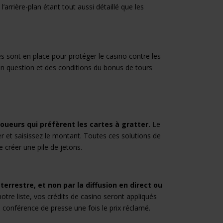
arrière-plan étant tout aussi détaillé que les
s sont en place pour protéger le casino contre les
 en question et des conditions du bonus de tours
joueurs qui préfèrent les cartes à gratter.
Le
 et saisissez le montant. Toutes ces solutions de
 créer une pile de jetons.
rrestre, et non par la diffusion en direct ou
notre liste, vos crédits de casino seront appliqués
conférence de presse une fois le prix réclamé.