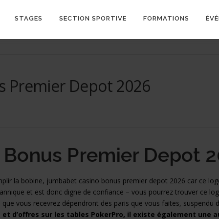
STAGES
SECTION SPORTIVE
FORMATIONS
ÉV
s Premier Depot 2026
 Bonus Premier Depot 
plir la bobine, jumbabet casino bonus premier depot 2026 car ce logo
nnique et est donc digne de confiance – vous pourrez trouver ce lo
s que vous recevrez dépendront des paris que vous faites, suspendu 
et d’offres sur les tables PokerPro, il existe également une a