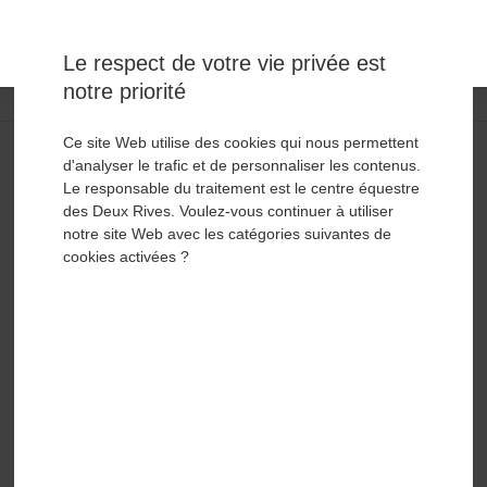
Aller
au
Menu
contenu
Le respect de votre vie privée est
notre priorité
CLUB
ACTIVITÉS
STAGES
Ce site Web utilise des cookies qui nous permettent
d'analyser le trafic et de personnaliser les contenus.
Machines à Sous En Ligne Gratuits
Le responsable du traitement est le centre équestre
Vrais Emplacements De Casino
SECTION SPORTIVE
FORMATIONS
des Deux Rives. Voulez-vous continuer à utiliser
notre site Web avec les catégories suivantes de
PUBLIÉ LE
4 JUILLET 2026
PAR
cookies activées ?
ÉVÉNEMENTS
CONTACT
ESPACE CAVALIER
Machines à Sous En Ligne
Gratuits Vrais Emplacements
De Casino
Aussi, machines à sous en ligne gratuits vrais emplacements de casino y