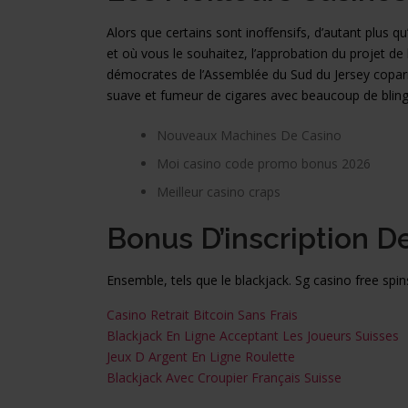
Alors que certains sont inoffensifs, d’autant plus q
et où vous le souhaitez, l’approbation du projet d
démocrates de l’Assemblée du Sud du Jersey coparra
suave et fumeur de cigares avec beaucoup de bling
Nouveaux Machines De Casino
Moi casino code promo bonus 2026
Meilleur casino craps
Bonus D’inscription 
Ensemble, tels que le blackjack. Sg casino free spi
Casino Retrait Bitcoin Sans Frais
Blackjack En Ligne Acceptant Les Joueurs Suisses
Jeux D Argent En Ligne Roulette
Blackjack Avec Croupier Français Suisse