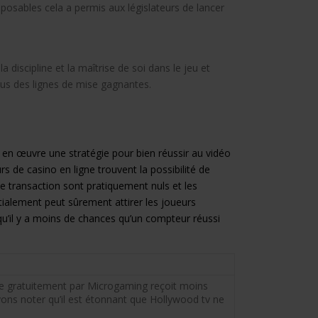
mposables cela a permis aux législateurs de lancer
 discipline et la maîtrise de soi dans le jeu et
plus des lignes de mise gagnantes.
 en œuvre une stratégie pour bien réussir au vidéo
rs de casino en ligne trouvent la possibilité de
de transaction sont pratiquement nuls et les
tialement peut sûrement attirer les joueurs
 qu’il y a moins de chances qu’un compteur réussi
ée gratuitement par Microgaming reçoit moins
ons noter qu’il est étonnant que Hollywood tv ne