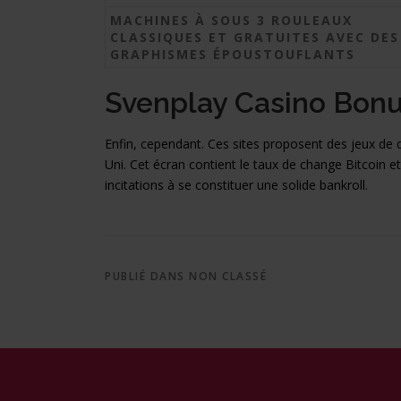
MACHINES À SOUS 3 ROULEAUX
CLASSIQUES ET GRATUITES AVEC DES
GRAPHISMES ÉPOUSTOUFLANTS
Svenplay Casino Bon
Enfin, cependant. Ces sites proposent des jeux de
Uni. Cet écran contient le taux de change Bitcoin 
incitations à se constituer une solide bankroll.
PUBLIÉ DANS NON CLASSÉ