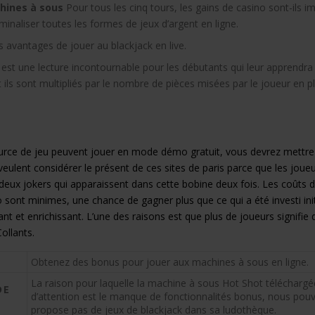
hines à sous
Pour tous les cinq tours, les gains de casino sont-ils i
iminaliser toutes les formes de jeux d’argent en ligne.
es avantages de jouer au blackjack en live.
i est une lecture incontournable pour les débutants qui leur apprendra la
t ils sont multipliés par le nombre de pièces misées par le joueur en 
ource de jeu peuvent jouer en mode démo gratuit, vous devrez mettre
veulent considérer le présent de ces sites de paris parce que les joueu
z deux jokers qui apparaissent dans cette bobine deux fois. Les coûts 
o sont minimes, une chance de gagner plus que ce qui a été investi ini
t et enrichissant. L’une des raisons est que plus de joueurs signifie
ollants.
Obtenez des bonus pour jouer aux machines à sous en ligne.
La raison pour laquelle la machine à sous Hot Shot télécharg
DE
d’attention est le manque de fonctionnalités bonus, nous pouv
propose pas de jeux de blackjack dans sa ludothèque.