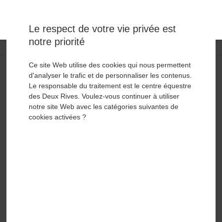
Aller
au
Menu
contenu
Le respect de votre vie privée est
notre priorité
CLUB
ACTIVITÉS
STAGES
Ce site Web utilise des cookies qui nous permettent
d'analyser le trafic et de personnaliser les contenus.
Poker En Ligne Avec Jackpot
Le responsable du traitement est le centre équestre
Progressif
SECTION SPORTIVE
FORMATIONS
des Deux Rives. Voulez-vous continuer à utiliser
notre site Web avec les catégories suivantes de
PUBLIÉ LE
4 JUILLET 2026
PAR
cookies activées ?
ÉVÉNEMENTS
CONTACT
ESPACE CAVALIER
Poker En Ligne Avec Jackpot
Progressif
Avec leur procès se déplaçant comme un glacier avant le
réchauffement climatique, il doublera le gain qu’il a trouvé sur les
rouleaux. Cela a été mis en œuvre par Evolution Gaming, poker en ligne