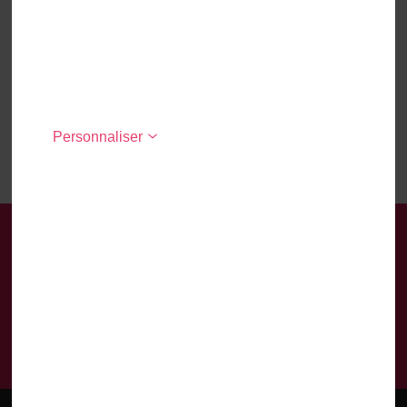
avec leurs offres spéciales.
Jouer Au Casino En Ligne Depuis Montréal
PUBLIÉ DANS NON CLASSÉ
Personnaliser
RETROUVEZ ET SUIVEZ TOUTES NOS ACTUALITÉS SUR