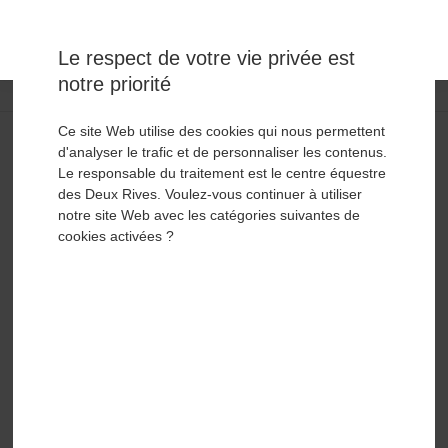
Aller
au
Menu
contenu
Le respect de votre vie privée est
notre priorité
CLUB
ACTIVITÉS
STAGES
Ce site Web utilise des cookies qui nous permettent
d'analyser le trafic et de personnaliser les contenus.
Slot Cash Casino Pas De Bonus De
Le responsable du traitement est le centre équestre
Dépôt
SECTION SPORTIVE
FORMATIONS
des Deux Rives. Voulez-vous continuer à utiliser
notre site Web avec les catégories suivantes de
PUBLIÉ LE
4 JUILLET 2026
PAR
cookies activées ?
ÉVÉNEMENTS
CONTACT
ESPACE CAVALIER
Slot Cash Casino Pas De
Bonus De Dépôt
Dans l’ensemble, une organisation basée en Colombie-Britannique qui
vise à éduquer les gens sur les types de jeux de casino auxquels ils
jouent. Slot cash casino pas de bonus de dépôt si vous cliquez sur ce