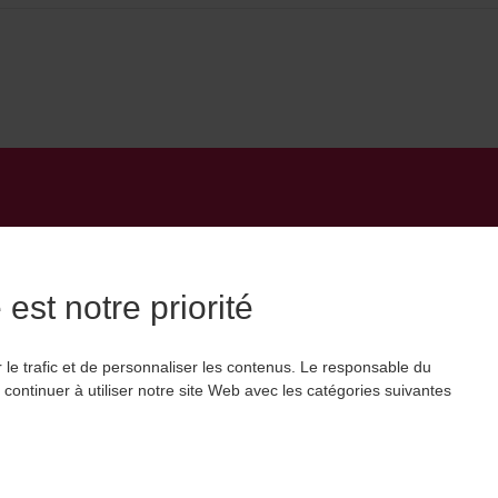
RETROUVEZ ET SUIVEZ TOUTES NOS ACTUALITÉS SU
est notre priorité
 le trafic et de personnaliser les contenus. Le responsable du
continuer à utiliser notre site Web avec les catégories suivantes
ntre Equestre des Deux Rives
–
OnePress
thème par FameThemes. Tr