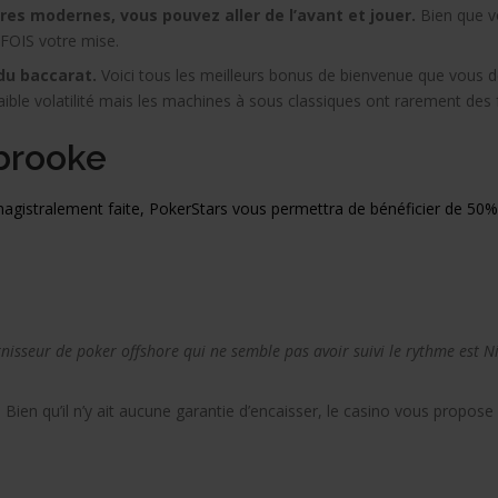
s modernes, vous pouvez aller de l’avant et jouer.
Bien que vo
FOIS votre mise.
du baccarat.
Voici tous les meilleurs bonus de bienvenue que vous de
ible volatilité mais les machines à sous classiques ont rarement des f
brooke
gistralement faite, PokerStars vous permettra de bénéficier de 50% de
rnisseur de poker offshore qui ne semble pas avoir suivi le rythme est 
.
Bien qu’il n’y ait aucune garantie d’encaisser, le casino vous propo