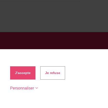
R
J'accepte
Je refuse
Personnaliser
aduit par Wp Trads.