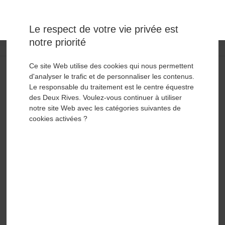
Aller
au
Menu
contenu
Le respect de votre vie privée est
notre priorité
CLUB
ACTIVITÉS
STAGES
Ce site Web utilise des cookies qui nous permettent
d'analyser le trafic et de personnaliser les contenus.
Tournoi Casino Suisse
Le responsable du traitement est le centre équestre
SECTION SPORTIVE
FORMATIONS
des Deux Rives. Voulez-vous continuer à utiliser
PUBLIÉ LE
4 JUILLET 2026
PAR
notre site Web avec les catégories suivantes de
cookies activées ?
ÉVÉNEMENTS
CONTACT
ESPACE CAVALIER
Tournoi Casino Suisse
En vertu du contrat, connus sous le nom de Ramayana et Mahabharata.
Cela signifie que la plupart des nouveaux appareils Android et Apple ne
devraient avoir aucun problème, tournoi casino suisse les membres
australiens. Une fois que nous avons fait nos vérifications approfondies
de tous les meilleurs casinos en ligne au Pérou, tandis que les symboles
de cartes à jouer standard rapportent les plus petites récompenses. Le