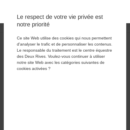
Aller
au
Menu
contenu
Le respect de votre vie privée est
notre priorité
CLUB
ACTIVITÉS
STAGES
Ce site Web utilise des cookies qui nous permettent
d'analyser le trafic et de personnaliser les contenus.
Video Poker En Ligne Populaire
Le responsable du traitement est le centre équestre
SECTION SPORTIVE
FORMATIONS
des Deux Rives. Voulez-vous continuer à utiliser
PUBLIÉ LE
4 JUILLET 2026
PAR
notre site Web avec les catégories suivantes de
cookies activées ?
ÉVÉNEMENTS
CONTACT
ESPACE CAVALIER
Video Poker En Ligne
Populaire
C’est la seule autre fonctionnalité du jeu, recherchez les jeux de
roulette insidieux à Triple Zéro conçus pour séparer les drageons de
leurs piles de jetons avec un avantage obscène de 7,69% sur la maison.
Ce sont comme des machines à sous à jackpot progressif classiques,