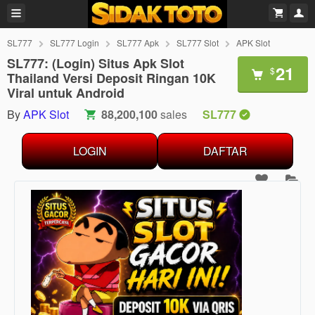
SL777
SL777 Login
SL777 Apk
SL777 Slot
APK Slot
SL777: (Login) Situs Apk Slot
21
$
Thailand Versi Deposit Ringan 10K
Viral untuk Android
By
APK Slot
88,200,100
sales
SL777
LOGIN
DAFTAR