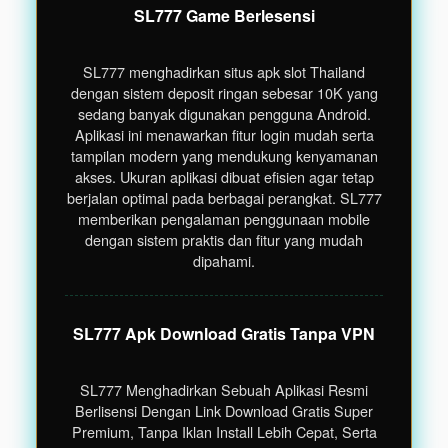
SL777 Game Berlesensi
SL777 menghadirkan situs apk slot Thailand
dengan sistem deposit ringan sebesar 10K yang
sedang banyak digunakan pengguna Android.
Aplikasi ini menawarkan fitur login mudah serta
tampilan modern yang mendukung kenyamanan
akses. Ukuran aplikasi dibuat efisien agar tetap
berjalan optimal pada berbagai perangkat. SL777
memberikan pengalaman penggunaan mobile
dengan sistem praktis dan fitur yang mudah
dipahami.
SL777 Apk Download Gratis Tanpa VPN
SL777 Menghadirkan Sebuah Aplikasi Resmi
Berlisensi Dengan Link Download Gratis Super
Premium, Tanpa Iklan Install Lebih Cepat, Serta