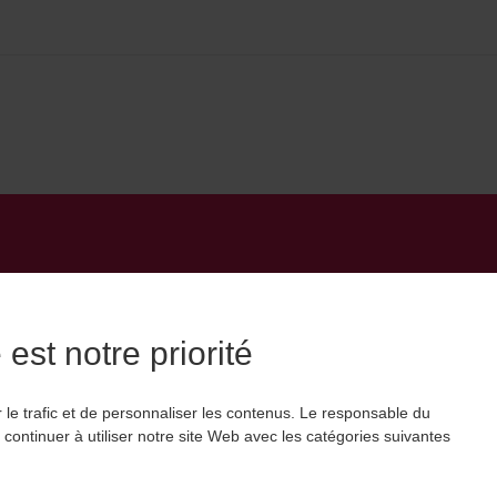
RETROUVEZ ET SUIVEZ TOUTES NOS ACTUALITÉS SU
est notre priorité
 le trafic et de personnaliser les contenus. Le responsable du
continuer à utiliser notre site Web avec les catégories suivantes
ntre Equestre des Deux Rives
–
OnePress
thème par FameThemes. Tr