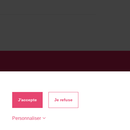
R
J'accepte
Je refuse
Personnaliser
aduit par Wp Trads.