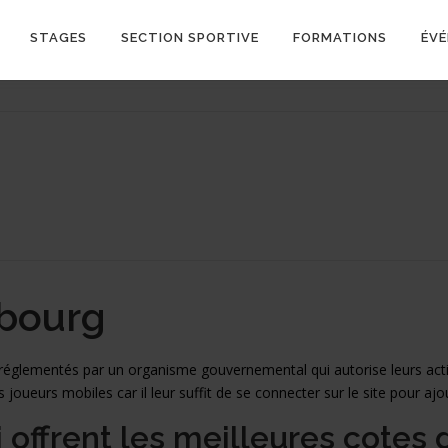
STAGES
SECTION SPORTIVE
FORMATIONS
ÉV
ibourg
t réglementés par un organisme gouvernemental qui autorise leurs act
joueurs mobiles car il leur suffit de se connecter sur le site pour ajou
 offrent les meilleures cotes 