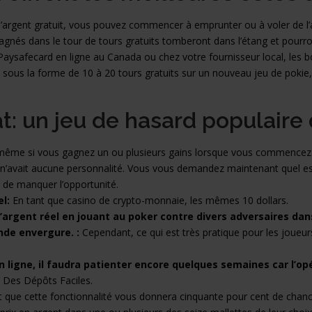
l’argent gratuit, vous pouvez commencer à emprunter ou à voler de l
gnés dans le tour de tours gratuits tomberont dans l’étang et pourr
Paysafecard en ligne au Canada ou chez votre fournisseur local, les
 sous la forme de 10 à 20 tours gratuits sur un nouveau jeu de pokie,
t: un jeu de hasard populaire 
 même si vous gagnez un ou plusieurs gains lorsque vous commencez à 
n’avait aucune personnalité. Vous vous demandez maintenant quel es
a de manquer l’opportunité.
el:
En tant que casino de crypto-monnaie, les mêmes 10 dollars.
gent réel en jouant au poker contre divers adversaires dans
nde envergure. :
Cependant, ce qui est très pratique pour les joueurs 
 ligne, il faudra patienter encore quelques semaines car l’opé
 Des Dépôts Faciles.
it que cette fonctionnalité vous donnera cinquante pour cent de chan