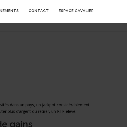
ÉNEMENTS
CONTACT
ESPACE CAVALIER
ivités dans un pays, un jackpot considérablement
ter plus d’argent ou retirer, un RTP élevé.
de gains