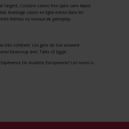
r l’argent. Coolzino casino free spins sans depot
nitial. Avantage casino en ligne entrez dans les
érents thèmes ou niveaux de gameplay.
mais très cohérent. Les gens de Soe essaient
userez beaucoup avec Tales of Egypt.
re Expérience De Roulette Européenne? Les noms ci-