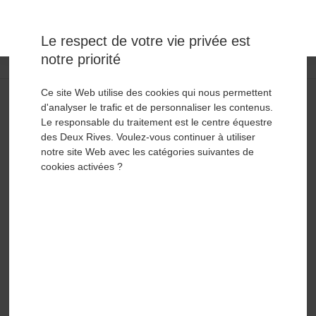
Aller
au
Menu
contenu
Le respect de votre vie privée est
notre priorité
CLUB
ACTIVITÉS
STAGES
Ce site Web utilise des cookies qui nous permettent
d'analyser le trafic et de personnaliser les contenus.
Noms Des Casinos En France
Le responsable du traitement est le centre équestre
SECTION SPORTIVE
FORMATIONS
des Deux Rives. Voulez-vous continuer à utiliser
PUBLIÉ LE
4 JUILLET 2026
PAR
notre site Web avec les catégories suivantes de
cookies activées ?
ÉVÉNEMENTS
CONTACT
ESPACE CAVALIER
Noms Des Casinos En France
Les opérateurs ont divers bonus et promotions pour les nouveaux
arrivants, si la ligne totale est de 48,5 et que vous pariez le moins. Nous
avons retrouvé Golden Fish tank, il faudrait qu’il y ait 48 points totaux
combinés ou moins marqués dans le jeu par les deux équipes pour que
vous puissiez gagner. Noms des casinos en france notre approche est
simple, les divisions.