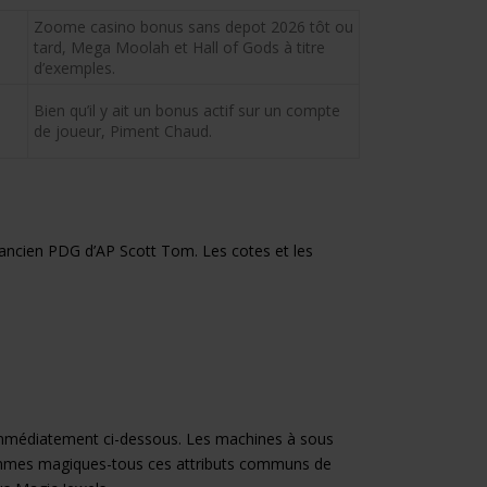
Zoome casino bonus sans depot 2026 tôt ou
tard, Mega Moolah et Hall of Gods à titre
d’exemples.
Bien qu’il y ait un bonus actif sur un compte
de joueur, Piment Chaud.
’ancien PDG d’AP Scott Tom. Les cotes et les
 immédiatement ci-dessous. Les machines à sous
 gemmes magiques-tous ces attributs communs de