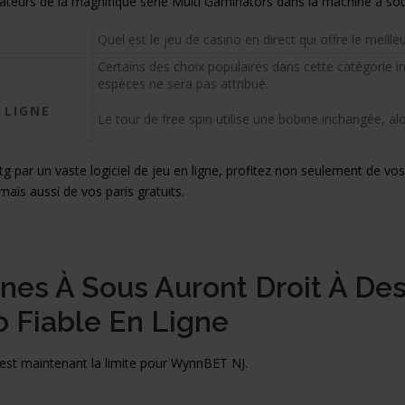
créateurs de la magnifique série Multi Gaminators dans la machine à so
Quel est le jeu de casino en direct qui offre le meille
Certains des choix populaires dans cette catégorie in
espèces ne sera pas attribué.
 LIGNE
Le tour de free spin utilise une bobine inchangée, al
 par un vaste logiciel de jeu en ligne, profitez non seulement de vos
ais aussi de vos paris gratuits.
es À Sous Auront Droit À Des
o Fiable En Ligne
l est maintenant la limite pour WynnBET NJ.