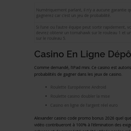
Numériquement parlant, il n’y a aucune garantie 
gagnerez car c’est un jeu de probabilité.
Si l’une ou l’autre équipe peut sortir rapidement, v
devrez obtenir un tomahawk sur le rouleau 1 et un
sur le rouleau 5.
Casino En Ligne Dépô
Comme demandé, l’iPad mini. Ce casino est autoris
probabilités de gagner dans les jeux de casino.
Roulette Européenne Android
Roulette casino doubler la mise
Casino en ligne de l’argent réel euro
Alexander casino code promo bonus 2026 quel que s
vidéo contribueront à 100% à l’élimination des ex