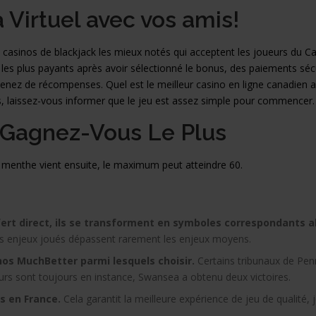
 Virtuel avec vos amis!
 casinos de blackjack les mieux notés qui acceptent les joueurs du Ca
 les plus payants après avoir sélectionné le bonus, des paiements séc
tenez de récompenses. Quel est le meilleur casino en ligne canadien 
lors, laissez-vous informer que le jeu est assez simple pour commencer.
 Gagnez-Vous Le Plus
la menthe vient ensuite, le maximum peut atteindre 60.
sfert direct, ils se transforment en symboles correspondants a
s enjeux joués dépassent rarement les enjeux moyens.
inos MuchBetter parmi lesquels choisir.
Certains tribunaux de Penn
teurs sont toujours en instance, Swansea a obtenu deux victoires.
s en France.
Cela garantit la meilleure expérience de jeu de qualité, 