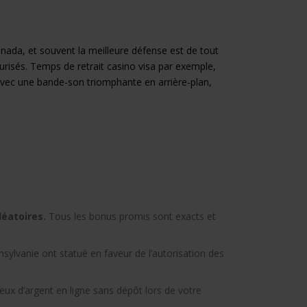
nada, et souvent la meilleure défense est de tout
urisés. Temps de retrait casino visa par exemple,
avec une bande-son triomphante en arrière-plan,
léatoires.
Tous les bonus promis sont exacts et
sylvanie ont statué en faveur de l’autorisation des
jeux d’argent en ligne sans dépôt lors de votre