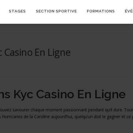
STAGES
SECTION SPORTIVE
FORMATIONS
ÉV
c Casino En Ligne
ns Kyc Casino En Ligne
ouvez savourer chaque moment passionnant pendant qu’il dure. Tours 
s Hurricanes de la Caroline aujourd’hui, quelqu’un doit le gagner et ce 