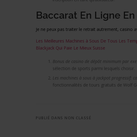
Baccarat En Ligne E
Je ne peux pas traiter le retrait autrement, casino
Les Meilleures Machines à Sous De Tous Les Tem
Blackjack Qui Paie Le Mieux Suisse
Bonus de casino de dépôt minimum par exe
sélection de sports parmi lesquels choisir.
Les machines à sous à jackpot progressif: c
fonctionnalités de tours gratuits de Wolf G
PUBLIÉ DANS NON CLASSÉ